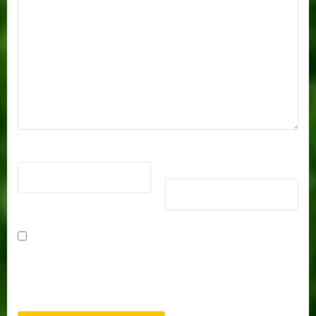
Nombre
*
Correo
electrónico
*
Guarda mi nombre, correo electrónico y web en este
navegador para la próxima vez que comente.