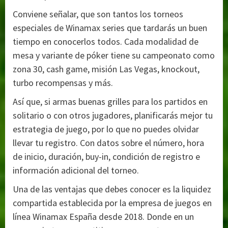
Conviene señalar, que son tantos los torneos
especiales de Winamax series que tardarás un buen
tiempo en conocerlos todos. Cada modalidad de
mesa y variante de póker tiene su campeonato como
zona 30, cash game, misión Las Vegas, knockout,
turbo recompensas y más.
Así que, si armas buenas grilles para los partidos en
solitario o con otros jugadores, planificarás mejor tu
estrategia de juego, por lo que no puedes olvidar
llevar tu registro. Con datos sobre el número, hora
de inicio, duración, buy-in, condición de registro e
información adicional del torneo.
Una de las ventajas que debes conocer es la liquidez
compartida establecida por la empresa de juegos en
línea Winamax España desde 2018. Donde en un