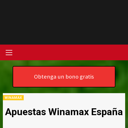
Saltar
al
contenido
Primary
Menu
Obtenga un bono gratis
WINAMAX
Apuestas Winamax España