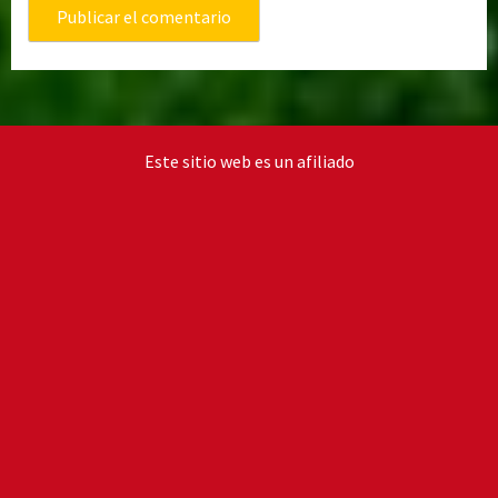
Este sitio web es un afiliado