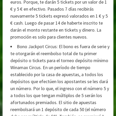
euros. Porque, te darán 5 tickets por un valor de 1
€ y 5 € en efectivo. Pasados 7 días recibirás
nuevamente 5 tickets expresó valorados en 1 € y 5
€ cash. Luego de pasar 14 de haberte inscrito te
darán el monto restante en tickets y dinero. La
promoción es solo para clientes nuevos.
Bono Jackpot Circus: El bono es fuera de serie y
te otorgarán el reembolso total de tu primer
depósito o tickets para el torneo depósito mínimo
Winamax Circus. En un período de tiempo
establecido por la casa de apuestas, a todos los
depósitos que efectúen los apostantes se les dará
un número. Por lo que, el ingreso con el número 5 y
a todos los que tengan múltiplos de 5 serán los
afortunados premiados. El sitio de apuestas
reembolsará un 1 depósito de cada 50 (el número