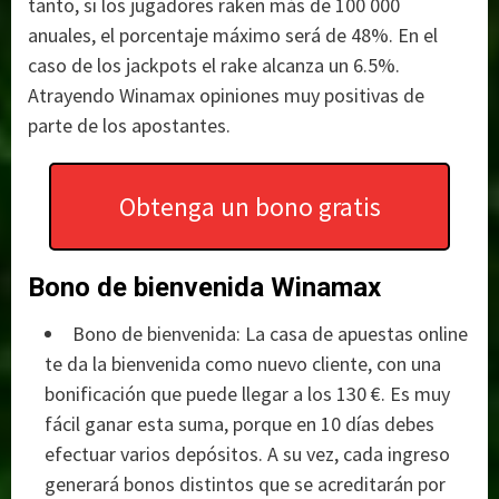
tanto, si los jugadores raken más de 100 000
anuales, el porcentaje máximo será de 48%. En el
caso de los jackpots el rake alcanza un 6.5%.
Atrayendo Winamax opiniones muy positivas de
parte de los apostantes.
Obtenga un bono gratis
Bono de bienvenida Winamax
Bono de bienvenida: La casa de apuestas online
te da la bienvenida como nuevo cliente, con una
bonificación que puede llegar a los 130 €. Es muy
fácil ganar esta suma, porque en 10 días debes
efectuar varios depósitos. A su vez, cada ingreso
generará bonos distintos que se acreditarán por