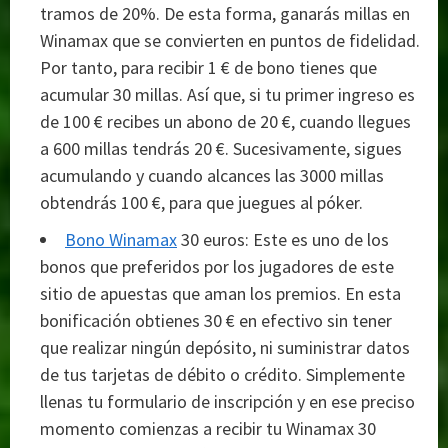
tramos de 20%. De esta forma, ganarás millas en
Winamax que se convierten en puntos de fidelidad.
Por tanto, para recibir 1 € de bono tienes que
acumular 30 millas. Así que, si tu primer ingreso es
de 100 € recibes un abono de 20 €, cuando llegues
a 600 millas tendrás 20 €. Sucesivamente, sigues
acumulando y cuando alcances las 3000 millas
obtendrás 100 €, para que juegues al póker.
Bono Winamax
30 euros: Este es uno de los
bonos que preferidos por los jugadores de este
sitio de apuestas que aman los premios. En esta
bonificación obtienes 30 € en efectivo sin tener
que realizar ningún depósito, ni suministrar datos
de tus tarjetas de débito o crédito. Simplemente
llenas tu formulario de inscripción y en ese preciso
momento comienzas a recibir tu Winamax 30