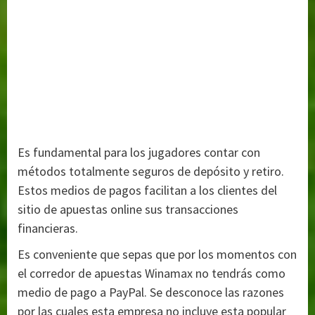
Es fundamental para los jugadores contar con
métodos totalmente seguros de depósito y retiro.
Estos medios de pagos facilitan a los clientes del
sitio de apuestas online sus transacciones
financieras.
Es conveniente que sepas que por los momentos con
el corredor de apuestas Winamax no tendrás como
medio de pago a PayPal. Se desconoce las razones
por las cuales esta empresa no incluye esta popular