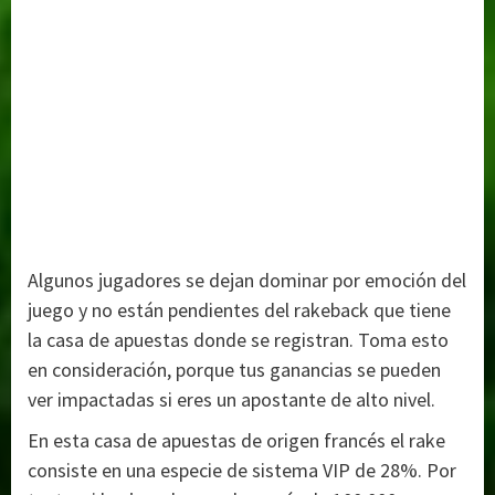
Algunos jugadores se dejan dominar por emoción del
juego y no están pendientes del rakeback que tiene
la casa de apuestas donde se registran. Toma esto
en consideración, porque tus ganancias se pueden
ver impactadas si eres un apostante de alto nivel.
En esta casa de apuestas de origen francés el rake
consiste en una especie de sistema VIP de 28%. Por