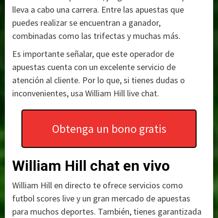
lleva a cabo una carrera. Entre las apuestas que
puedes realizar se encuentran a ganador,
combinadas como las trifectas y muchas más.
Es importante señalar, que este operador de
apuestas cuenta con un excelente servicio de
atención al cliente. Por lo que, si tienes dudas o
inconvenientes, usa William Hill live chat.
Obtenga un bono gratis
William Hill chat en vivo
William Hill en directo te ofrece servicios como
futbol scores live y un gran mercado de apuestas
para muchos deportes. También, tienes garantizada