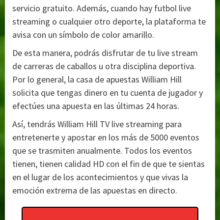
servicio gratuito. Además, cuando hay futbol live
streaming o cualquier otro deporte, la plataforma te
avisa con un símbolo de color amarillo.
De esta manera, podrás disfrutar de tu live stream
de carreras de caballos u otra disciplina deportiva.
Por lo general, la casa de apuestas William Hill
solicita que tengas dinero en tu cuenta de jugador y
efectúes una apuesta en las últimas 24 horas.
Así, tendrás William Hill TV live streaming para
entretenerte y apostar en los más de 5000 eventos
que se trasmiten anualmente. Todos los eventos
tienen, tienen calidad HD con el fin de que te sientas
en el lugar de los acontecimientos y que vivas la
emoción extrema de las apuestas en directo.