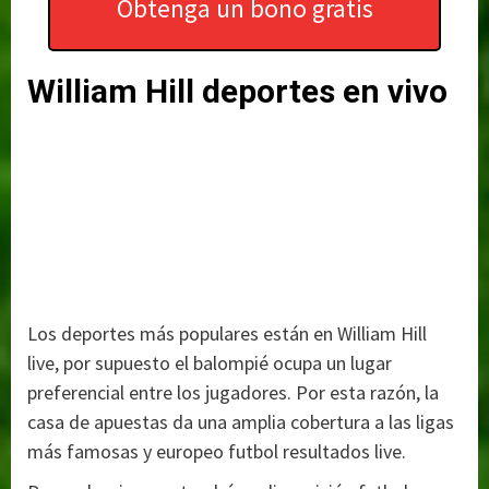
Obtenga un bono gratis
William Hill deportes en vivo
Los deportes más populares están en William Hill
live, por supuesto el balompié ocupa un lugar
preferencial entre los jugadores. Por esta razón, la
casa de apuestas da una amplia cobertura a las ligas
más famosas y europeo futbol resultados live.