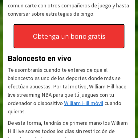
comunicarte con otros compañeros de juego y hasta
conversar sobre estrategias de bingo.
Obtenga un bono gratis
Baloncesto en vivo
Te asombrarás cuando te enteres de que el
baloncesto es uno de los deportes donde más se
efectúan apuestas. Por tal motivo, William Hill hace
live streaming NBA para que tú juegues con tu
ordenador o dispositivo
William Hill móvil
cuando
quieras.
De esta forma, tendrás de primera mano los William
Hill live scores todos los días sin restricción de