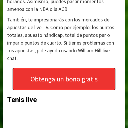
horarios. Asimismo, puedes pasar momentos
amenos con la NBA o la ACB.
También, te impresionarás con los mercados de
apuestas de live TV. Como por ejemplo: los puntos
totales, apuesto hándicap, total de puntos par o
impar o puntos de cuarto. Si tienes problemas con
tus apuestas, pide ayuda usando William Hill live
chat.
Obtenga un bono gratis
Tenis live