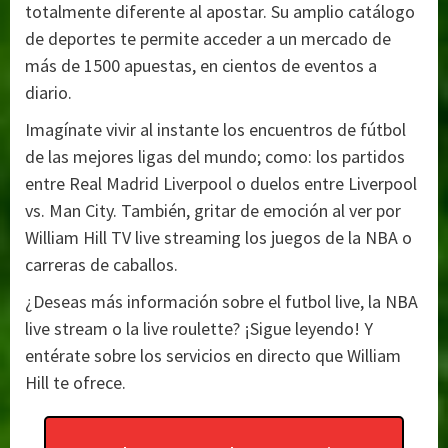
totalmente diferente al apostar. Su amplio catálogo
de deportes te permite acceder a un mercado de
más de 1500 apuestas, en cientos de eventos a
diario.
Imagínate vivir al instante los encuentros de fútbol
de las mejores ligas del mundo; como: los partidos
entre Real Madrid Liverpool o duelos entre Liverpool
vs. Man City. También, gritar de emoción al ver por
William Hill TV live streaming los juegos de la NBA o
carreras de caballos.
¿Deseas más información sobre el futbol live, la NBA
live stream o la live roulette? ¡Sigue leyendo! Y
entérate sobre los servicios en directo que William
Hill te ofrece.