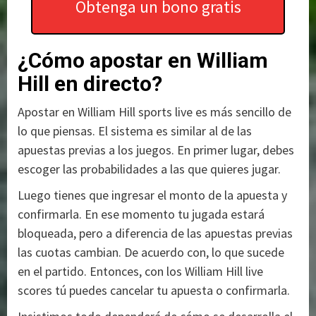
Obtenga un bono gratis
¿Cómo apostar en William
Hill en directo?
Apostar en William Hill sports live es más sencillo de
lo que piensas. El sistema es similar al de las
apuestas previas a los juegos. En primer lugar, debes
escoger las probabilidades a las que quieres jugar.
Luego tienes que ingresar el monto de la apuesta y
confirmarla. En ese momento tu jugada estará
bloqueada, pero a diferencia de las apuestas previas
las cuotas cambian. De acuerdo con, lo que sucede
en el partido. Entonces, con los William Hill live
scores tú puedes cancelar tu apuesta o confirmarla.