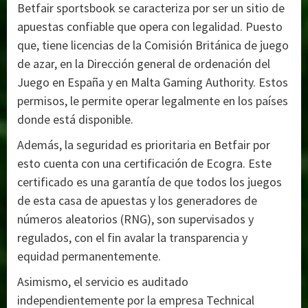
Betfair sportsbook se caracteriza por ser un sitio de
apuestas confiable que opera con legalidad. Puesto
que, tiene licencias de la Comisión Británica de juego
de azar, en la Dirección general de ordenación del
Juego en España y en Malta Gaming Authority. Estos
permisos, le permite operar legalmente en los países
donde está disponible.
Además, la seguridad es prioritaria en Betfair por
esto cuenta con una certificación de Ecogra. Este
certificado es una garantía de que todos los juegos
de esta casa de apuestas y los generadores de
números aleatorios (RNG), son supervisados y
regulados, con el fin avalar la transparencia y
equidad permanentemente.
Asimismo, el servicio es auditado
independientemente por la empresa Technical