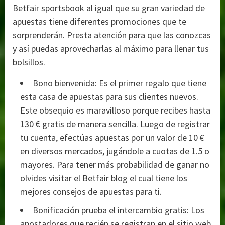
Betfair sportsbook al igual que su gran variedad de
apuestas tiene diferentes promociones que te
sorprenderán. Presta atención para que las conozcas
y así puedas aprovecharlas al máximo para llenar tus
bolsillos.
Bono bienvenida: Es el primer regalo que tiene
esta casa de apuestas para sus clientes nuevos.
Este obsequio es maravilloso porque recibes hasta
130 € gratis de manera sencilla. Luego de registrar
tu cuenta, efectúas apuestas por un valor de 10 €
en diversos mercados, jugándole a cuotas de 1.5 o
mayores. Para tener más probabilidad de ganar no
olvides visitar el Betfair blog el cual tiene los
mejores consejos de apuestas para ti.
Bonificación prueba el intercambio gratis: Los
apostadores que recién se registran en el sitio web