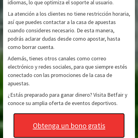
idiomas, lo que optimiza el soporte al usuario.
La atención a los clientes no tiene restricción horaria,
así que puedes contactar a la casa de apuestas
cuando consideres necesario. De esta manera,
podrás aclarar dudas desde como apostar, hasta
como borrar cuenta.
Además, tienes otros canales como correo
electrónico y redes sociales, para que siempre estés
conectado con las promociones de la casa de
apuestas.
¿Estás preparado para ganar dinero? Visita Betfair y
conoce su amplia oferta de eventos deportivos.
Obtenga un bono gratis