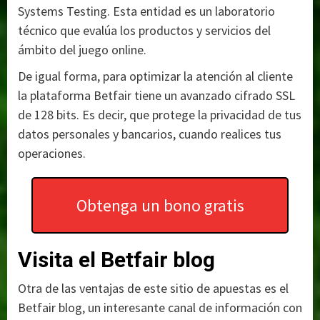
Systems Testing. Esta entidad es un laboratorio
técnico que evalúa los productos y servicios del
ámbito del juego online.
De igual forma, para optimizar la atención al cliente
la plataforma Betfair tiene un avanzado cifrado SSL
de 128 bits. Es decir, que protege la privacidad de tus
datos personales y bancarios, cuando realices tus
operaciones.
Obtenga un bono gratis
Visita el Betfair blog
Otra de las ventajas de este sitio de apuestas es el
Betfair blog, un interesante canal de información con