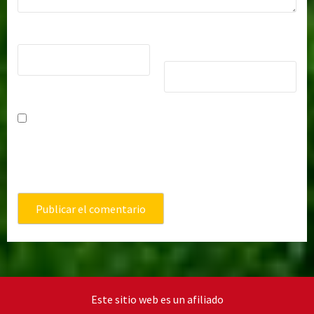
Nombre
*
Correo
electrónico
*
Guarda mi nombre, correo electrónico y web en este
navegador para la próxima vez que comente.
Este sitio web es un afiliado