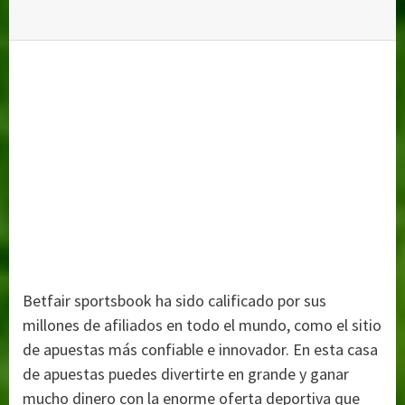
Betfair sportsbook ha sido calificado por sus
millones de afiliados en todo el mundo, como el sitio
de apuestas más confiable e innovador. En esta casa
de apuestas puedes divertirte en grande y ganar
mucho dinero con la enorme oferta deportiva que