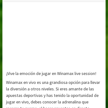
¡Vive la emoción de jugar en Winamax live session!
Winamax en vivo es una grandiosa opción para llevar
la diversión a otros niveles. Si eres amante de las
apuestas deportivas y has tenido la oportunidad de
jugar en vivo, debes conocer la adrenalina que