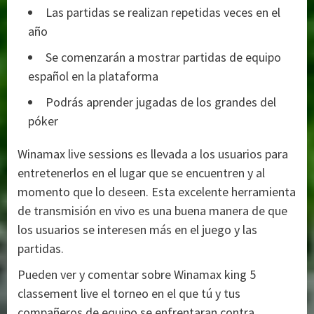
Las partidas se realizan repetidas veces en el
año
Se comenzarán a mostrar partidas de equipo
español en la plataforma
Podrás aprender jugadas de los grandes del
póker
Winamax live sessions es llevada a los usuarios para
entretenerlos en el lugar que se encuentren y al
momento que lo deseen. Esta excelente herramienta
de transmisión en vivo es una buena manera de que
los usuarios se interesen más en el juego y las
partidas.
Pueden ver y comentar sobre Winamax king 5
classement live el torneo en el que tú y tus
compañeros de equipo se enfrentaran contra