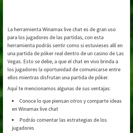
La herramienta Winamax live chat es de gran uso
para los jugadores de las partidas, con esta
herramienta podrás sentir como si estuvieses allí en
una partida de póker real dentro de un casino de Las
Vegas. Esto se debe, a que el chat en vivo brinda a
los jugadores la oportunidad de comunicarse entre
ellos mientras disfrutan una partida de póker.
Aquí te mencionamos algunas de sus ventajas:
Conoce lo que piensan otros y comparte ideas
en Winamax live chat
Podrás comentar las estrategias de los
jugadores