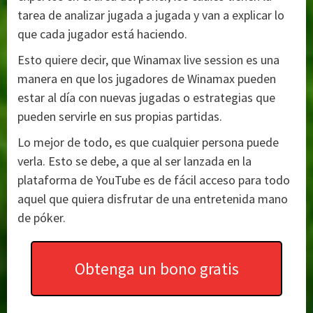
tarea de analizar jugada a jugada y van a explicar lo
que cada jugador está haciendo.
Esto quiere decir, que Winamax live session es una
manera en que los jugadores de Winamax pueden
estar al día con nuevas jugadas o estrategias que
pueden servirle en sus propias partidas.
Lo mejor de todo, es que cualquier persona puede
verla. Esto se debe, a que al ser lanzada en la
plataforma de YouTube es de fácil acceso para todo
aquel que quiera disfrutar de una entretenida mano
de póker.
Obtenga un bono gratis