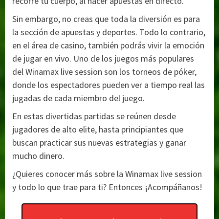
recorre tu cuerpo, al hacer apuestas en directo.
Sin embargo, no creas que toda la diversión es para
la sección de apuestas y deportes. Todo lo contrario,
en el área de casino, también podrás vivir la emoción
de jugar en vivo. Uno de los juegos más populares
del Winamax live session son los torneos de póker,
donde los espectadores pueden ver a tiempo real las
jugadas de cada miembro del juego.
En estas divertidas partidas se reúnen desde
jugadores de alto elite, hasta principiantes que
buscan practicar sus nuevas estrategias y ganar
mucho dinero.
¿Quieres conocer más sobre la Winamax live session
y todo lo que trae para ti? Entonces ¡Acompáñanos!