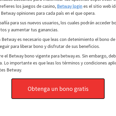
refieres los juegos de casino,
Betway login
es el sitio web i
 Betway opiniones para cada país en el que opera.
añía para sus nuevos usuarios, los cuales podrán acceder 
itos y aumentar tus ganancias.
a Betway es necesario que leas con detenimiento el bono de 
guir para liberar bono y disfrutar de sus beneficios.
bre el Betway bono vigente para betway.es. Sin embargo, de
a. Lo importante es que leas los términos y condiciones apl
rtes Betway.
Obtenga un bono gratis