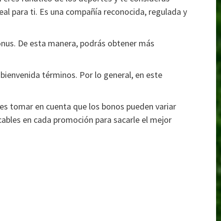
deal para ti. Es una compañía reconocida, regulada y
bonus. De esta manera, podrás obtener más
bienvenida términos. Por lo general, en este
bes tomar en cuenta que los bonos pueden variar
icables en cada promoción para sacarle el mejor