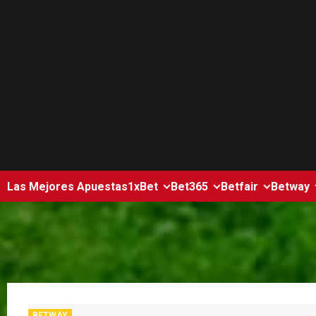
Saltar
al
contenido
Las Mejores Apuestas
1xBet
Bet365
Betfair
Betway
BETWAY