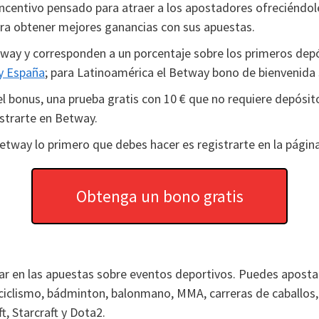
incentivo pensado para atraer a los apostadores ofreciéndol
ara obtener mejores ganancias con sus apuestas.
tway y corresponden a un porcentaje sobre los primeros dep
y España
; para Latinoamérica el Betway bono de bienvenida 
l bonus, una prueba gratis con 10 € que no requiere depósit
istrarte en Betway.
etway lo primero que debes hacer es registrarte en la págin
Obtenga un bono gratis
ar en las apuestas sobre eventos deportivos. Puedes aposta
ciclismo, bádminton, balonmano, MMA, carreras de caballos, t
, Starcraft y Dota2.