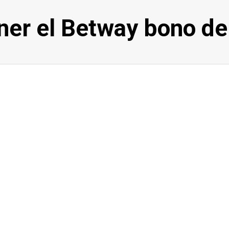
er el Betway bono de