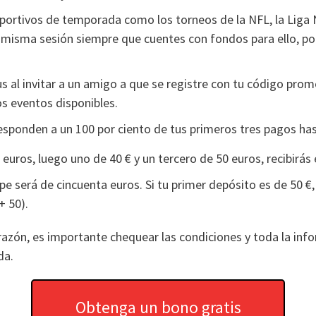
ortivos de temporada como los torneos de la NFL, la Liga N
 misma sesión siempre que cuentes con fondos para ello, por
l invitar a un amigo a que se registre con tu código prom
os eventos disponibles.
sponden a un 100 por ciento de tus primeros tres pagos has
 euros, luego uno de 40 € y un tercero de 50 euros, recibirás
pe será de cincuenta euros. Si tu primer depósito es de 50 €,
+ 50).
razón, es importante chequear las condiciones y toda la inf
da.
Obtenga un bono gratis