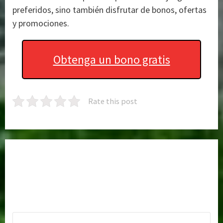
preferidos, sino también disfrutar de bonos, ofertas
y promociones.
Obtenga un bono gratis
Rate this post
Deja una respuesta
Tu dirección de correo electrónico no será publicada.
Los
campos obligatorios están marcados con
*
Comentario