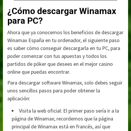
¿Cómo descargar Winamax
para PC?
Ahora que ya conocemos los beneficios de descargar
Winamax España en tu ordenador, el siguiente paso
es saber cómo conseguir descargarla en tu PC, para
poder comenzar con tus apuestas y todos los
partidos de póker que desees en el mejor casino
online que puedas encontrar.
Para descargar software Winamax, solo debes seguir
unos sencillos pasos para poder obtener la
aplicación:
Visita la web oficial: El primer paso sería ir a la
página de Winamax; recordemos que la página
principal de Winamax está en francés, así que