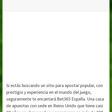
Si estás buscando un sitio para apostar popular, con
prestigio y experiencia en el mundo del juego,
seguramente te encantará Bet365 España. Una casa
de apuestas con sede en Reino Unido que tiene casi