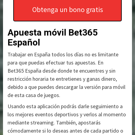
Obtenga un bono gratis
Apuesta móvil Bet365
Español
Trabajar en España todos los días no es limitante
para que puedas efectuar tus apuestas. En
Bet365 España desde donde te encuentres y sin
restricción horaria te entretienes y ganas dinero,
debido a que puedes descargar la versión para móvil
de esta casa de juegos.
Usando esta aplicación podrás darle seguimiento a
los mejores eventos deportivos y verlos al momento
mediante streaming. También, apostarás
cómodamente si lo deseas antes de cada partido o