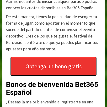
Asimismo, antes de iniciar cualquier partido podrás
conocer las cuotas disponibles en Bet365 España.
De esta manera, tienes la posibilidad de escoger tu
forma de jugar, como apostar en el momento que
sucede del partido o antes de comenzar el evento
deportivo. Eres de los que te gusta el festival de
Eurovisión, entérate de que ya puedes planificar tus
apuestas para año entrante.
Obtenga un bono gratis
Bonos de bienvenida Bet365
Español
¿Deseas la mejor bienvenida al registrarte en una