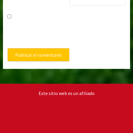
Guarda mi nombre, correo electrónico y web en este
navegador para la próxima vez que comente.
Este sitio web es un afiliado