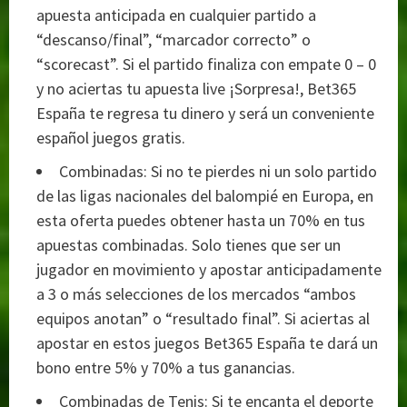
apuesta anticipada en cualquier partido a
“descanso/final”, “marcador correcto” o
“scorecast”. Si el partido finaliza con empate 0 – 0
y no aciertas tu apuesta live ¡Sorpresa!, Bet365
España te regresa tu dinero y será un conveniente
español juegos gratis.
Combinadas: Si no te pierdes ni un solo partido
de las ligas nacionales del balompié en Europa, en
esta oferta puedes obtener hasta un 70% en tus
apuestas combinadas. Solo tienes que ser un
jugador en movimiento y apostar anticipadamente
a 3 o más selecciones de los mercados “ambos
equipos anotan” o “resultado final”. Si aciertas al
apostar en estos juegos Bet365 España te dará un
bono entre 5% y 70% a tus ganancias.
Combinadas de Tenis: Si te encanta el deporte