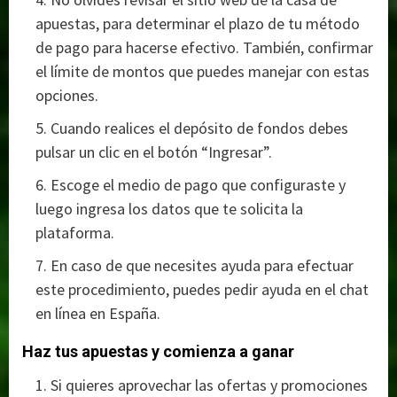
apuestas, para determinar el plazo de tu método
de pago para hacerse efectivo. También, confirmar
el límite de montos que puedes manejar con estas
opciones.
Cuando realices el depósito de fondos debes
pulsar un clic en el botón “Ingresar”.
Escoge el medio de pago que configuraste y
luego ingresa los datos que te solicita la
plataforma.
En caso de que necesites ayuda para efectuar
este procedimiento, puedes pedir ayuda en el chat
en línea en España.
Haz tus apuestas y comienza a ganar
Si quieres aprovechar las ofertas y promociones