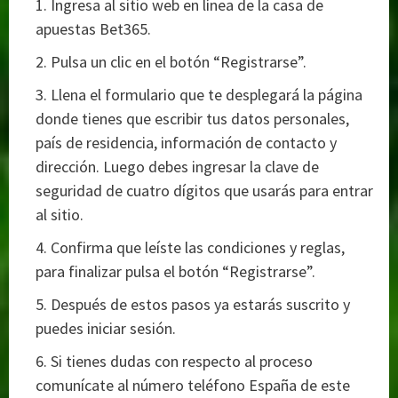
Ingresa al sitio web en línea de la casa de
apuestas Bet365.
Pulsa un clic en el botón “Registrarse”.
Llena el formulario que te desplegará la página
donde tienes que escribir tus datos personales,
país de residencia, información de contacto y
dirección. Luego debes ingresar la clave de
seguridad de cuatro dígitos que usarás para entrar
al sitio.
Confirma que leíste las condiciones y reglas,
para finalizar pulsa el botón “Registrarse”.
Después de estos pasos ya estarás suscrito y
puedes iniciar sesión.
Si tienes dudas con respecto al proceso
comunícate al número teléfono España de este