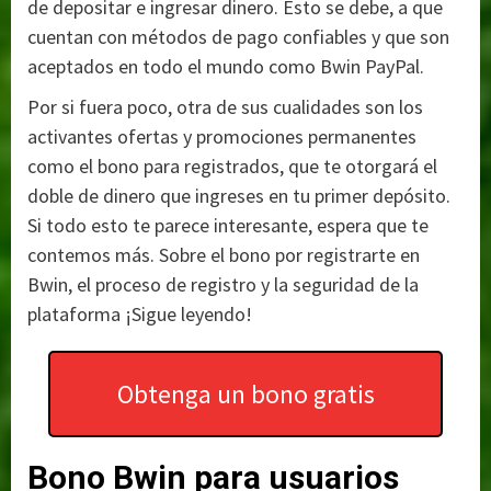
de depositar e ingresar dinero. Esto se debe, a que
cuentan con métodos de pago confiables y que son
aceptados en todo el mundo como Bwin PayPal.
Por si fuera poco, otra de sus cualidades son los
activantes ofertas y promociones permanentes
como el bono para registrados, que te otorgará el
doble de dinero que ingreses en tu primer depósito.
Si todo esto te parece interesante, espera que te
contemos más. Sobre el bono por registrarte en
Bwin, el proceso de registro y la seguridad de la
plataforma ¡Sigue leyendo!
Obtenga un bono gratis
Bono Bwin para usuarios