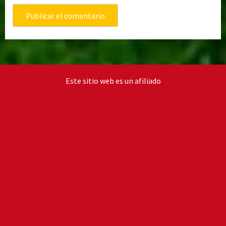
Este sitio web es un afiliado