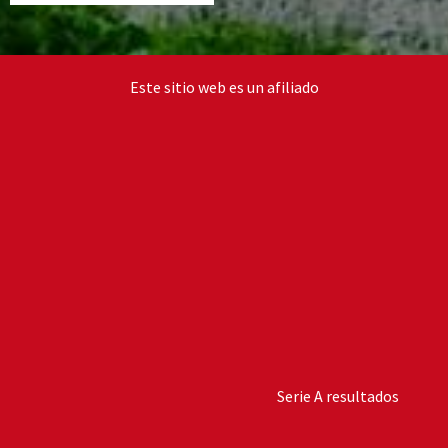
Este sitio web es un afiliado
Serie A resultados