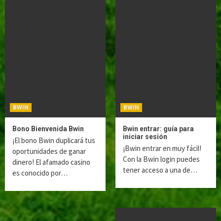
BWIN
BWIN
Bono Bienvenida Bwin
Bwin entrar: guía para
iniciar sesión
¡El bono Bwin duplicará tus
¡Bwin entrar en muy fácil!
oportunidades de ganar
Con la Bwin login puedes
dinero! El afamado casino
tener acceso a una de…
es conocido por…